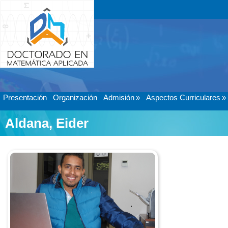
Presentación
Organización
Admisión
»
Aspectos Curriculares
»
Aldana, Eider