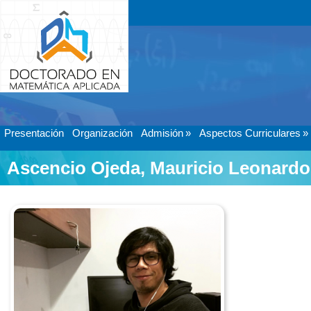
Presentación
Organización
Admisión
»
Aspectos Curriculares
»
Ascencio Ojeda, Mauricio Leonardo